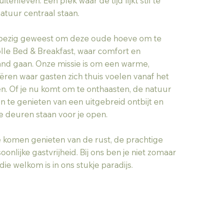
enleven. Een plek waar de tijd lijkt stil te
natuur centraal staan.
k bezig geweest om deze oude hoeve om te
olle Bed & Breakfast, waar comfort en
hand gaan. Onze missie is om een warme,
ëren waar gasten zich thuis voelen vanaf het
n. Of je nu komt om te onthaasten, de natuur
n te genieten van een uitgebreid ontbijt en
 deuren staan voor je open.
e komen genieten van de rust, de prachtige
nlijke gastvrijheid. Bij ons ben je niet zomaar
ie welkom is in ons stukje paradijs.