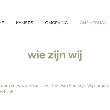
+31 (0)6 22 96 64 33 -
+31 (0)
ME
KAMERS
OMGEVING
ONS VERHAAL
wie zijn wij
oom verwezenlijken in het hart van Frankrijk; Wij nemen
verhaal!