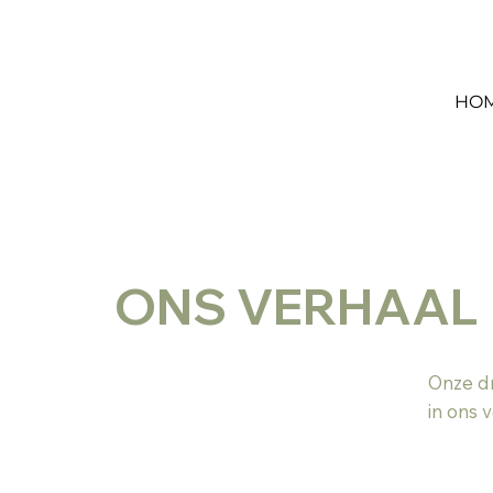
HO
ONS VERHAAL
Onze dr
in ons 