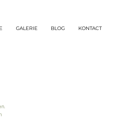
6 24 78 42 10
E
GALERIE
BLOG
KONTACT
en.
n