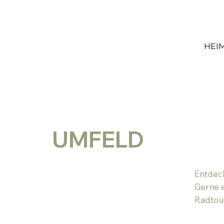
HEI
UMFELD
Entdeck
Gerne e
Radtour