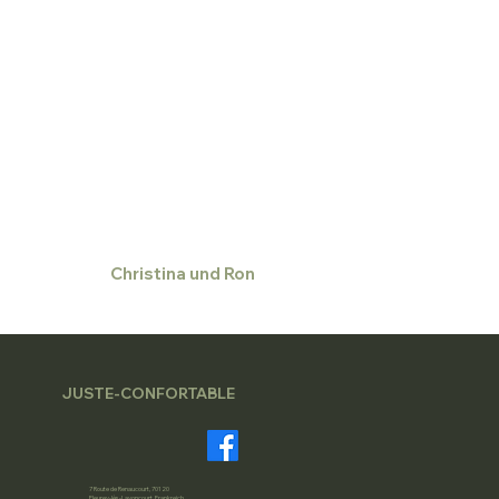
Christina und Ron
JUSTE-CONFORTABLE
7 Route de Renaucourt, 70120
Fleurey-lès-Lavoncourt, Frankreich