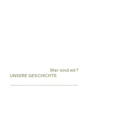
Wer sind wir?
UNSERE GESCHICHTE
Verwirklichung unseres Traums im Herzen Frankreichs; Wir nehmen Sie mit in unsere Geschichte!