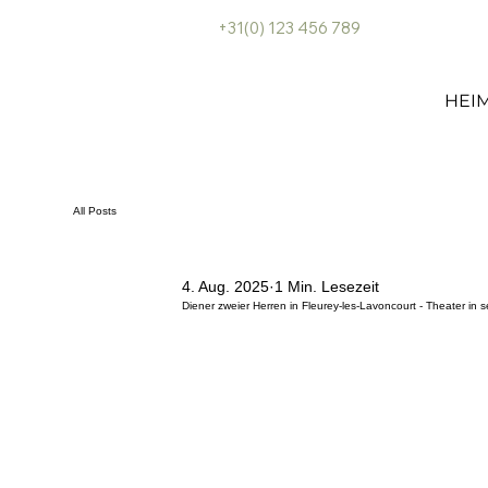
+31(0) 123 456 789
HEI
All Posts
4. Aug. 2025
1 Min. Lesezeit
Diener zweier Herren in Fleurey-les-Lavoncourt - Theater in s